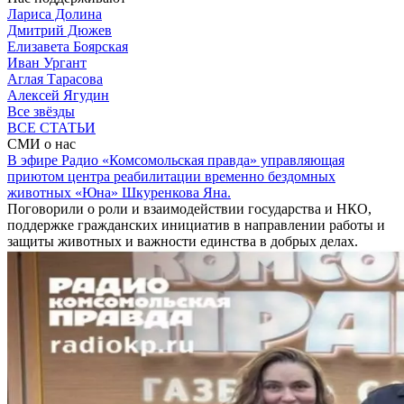
Лариса Долина
Дмитрий Дюжев
Елизавета Боярская
Иван Ургант
Аглая Тарасова
Алексей Ягудин
Все звёзды
ВСЕ СТАТЬИ
СМИ о нас
В эфире Радио «Комсомольская правда» управляющая
приютом центра реабилитации временно бездомных
животных «Юна» Шкуренкова Яна.
Поговорили о роли и взаимодействии государства и НКО,
поддержке гражданских инициатив в направлении работы и
защиты животных и важности единства в добрых делах.