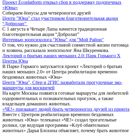
Проект Ecoplatform открыл сбор в поддержку подопечных
«Юны»
Собираем бонусы для четвероногих друзей
Центр "Юна" стал участником благотворительная акции
“Добролап”
С 1 августа в Четыре Лапы начнется традиционная
благотворительная акция “Добролап”
Интервью зоопсихолога "Юны" для "Мой Район"
О том, что нужно для счастливой совместной жизни питомца
и хозяина, рассказала зоопсихолог Яна Шкуренкова.
Лекторий о братьях наших меньших 2.0: Парк Горького X
Центра Юна
В Парке Горького запускается проект «Лекторий о братьях
наших меньших 2.0» от Центра реабилитации временно
бездомных животных «Юна»
Центр "Юна", Сбер и 2ГИС разработали прогулочные эко-
маршруты для москвичей
На карте Москвы появятся готовые маршруты для любителей
оздоровительных и познавательных прогулок, а также
владельцев домашних животных.
«ЧЕ!» призывает людей брать четвероногих друзей из приюта
Вместе с Центром реабилитации временно бездомных
животных «Юна» телеканал «ЧЕ!» создал трогательные
ролики, где ведущая программы «Клуб обаятельных
животных» Дарья Блохина объясняет, почему брать животное