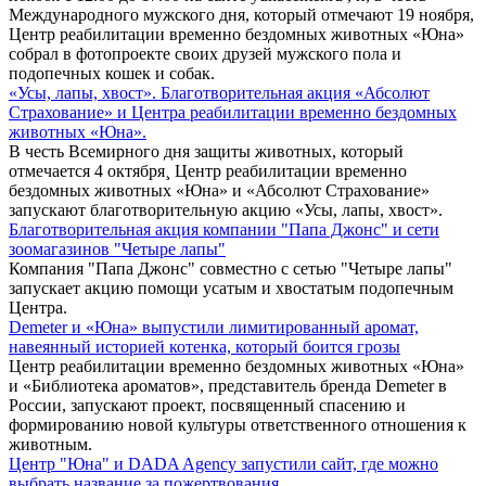
Международного мужского дня, который отмечают 19 ноября,
Центр реабилитации временно бездомных животных «Юна»
собрал в фотопроекте своих друзей мужского пола и
подопечных кошек и собак.
«Усы, лапы, хвост». Благотворительная акция «Абсолют
Страхование» и Центра реабилитации временно бездомных
животных «Юна».
В честь Всемирного дня защиты животных, который
отмечается 4 октября¸ Центр реабилитации временно
бездомных животных «Юна» и «Абсолют Страхование»
запускают благотворительную акцию «Усы, лапы, хвост».
Благотворительная акция компании "Папа Джонс" и сети
зоомагазинов "Четыре лапы"
Компания "Папа Джонс" совместно с сетью "Четыре лапы"
запускает акцию помощи усатым и хвостатым подопечным
Центра.
Demeter и «Юна» выпустили лимитированный аромат,
навеянный историей котенка, который боится грозы
Центр реабилитации временно бездомных животных «Юна»
и «Библиотека ароматов», представитель бренда Demeter в
России, запускают проект, посвященный спасению и
формированию новой культуры ответственного отношения к
животным.
Центр "Юна" и DADA Agency запустили сайт, где можно
выбрать название за пожертвования