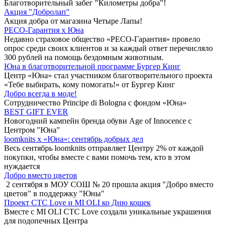
Благотворительный забег "Километры добра"!
Акция "Добролап"
Акция добра от магазина Четыре Лапы!
РЕСО-Гарантия х Юна
Недавно страховое общество «РЕСО-Гарантия» провело
опрос среди своих клиентов и за каждый ответ перечисляло
300 рублей на помощь бездомным животным.
Юна в благотворительной программе Бургер Кинг
Центр «Юна» стал участником благотворительного проекта
«Тебе выбирать, кому помогать!» от Бургер Кинг
Добро всегда в моде!
Сотрудничество Principe di Bologna с фондом «Юна»
BEST GIFT EVER
Новогодний кампейн бренда обуви Age of Innocence с
Центром "Юна"
loomknits х «Юна»: сентябрь добрых дел
Весь сентябрь loomknits отправляет Центру 2% от каждой
покупки, чтобы вместе с вами помочь тем, кто в этом
нуждается
Добро вместо цветов
2 сентября в МОУ СОШ № 20 прошла акция "Добро вместо
цветов" в поддержку "Юны"
Проект СТС Love и MI OLI ко Дню кошек
Вместе с MI OLI СТС Love создали уникальные украшения
для подопечных Центра