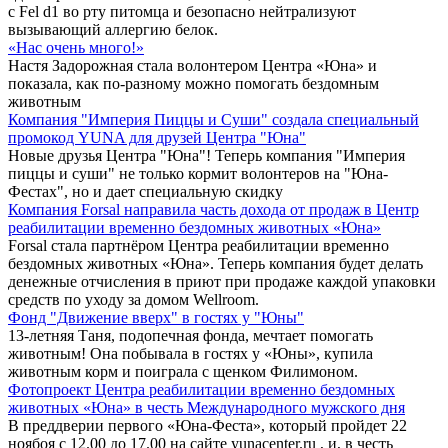
с Fel d1 во рту питомца и безопасно нейтрализуют
вызывающий аллергию белок.
«Нас очень много!»
Настя Задорожная стала волонтером Центра «Юна» и
показала, как по-разному можно помогать бездомным
животным
Компания "Империя Пиццы и Суши" создала специальный
промокод YUNA для друзей Центра "Юна"
Новые друзья Центра "Юна"! Теперь компания "Империя
пиццы и суши" не только кормит волонтеров на "Юна-
Фестах", но и дает специальную скидку
Компания Forsal направила часть дохода от продаж в Центр
реабилитации временно бездомных животных «Юна»
Forsal стала партнёром Центра реабилитации временно
бездомных животных «Юна». Теперь компания будет делать
денежные отчисления в приют при продаже каждой упаковки
средств по уходу за домом Wellroom.
Фонд "Движение вверх" в гостях у "Юны"
13-летняя Таня, подопечная фонда, мечтает помогать
животным! Она побывала в гостях у «Юны», купила
животным корм и поиграла с щенком Филимоном.
Фотопроект Центра реабилитации временно бездомных
животных «Юна» в честь Международного мужского дня
В преддверии первого «Юна-Феста», который пройдет 22
ноябоя с 12.00 до 17.00 на сайте yunacenter.ru , и, в честь