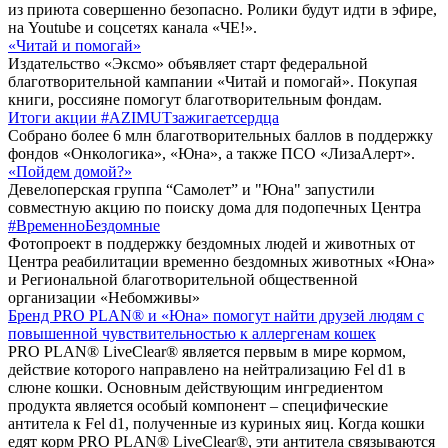
из приюта совершенно безопасно. Ролики будут идти в эфире,
на Youtube и соцсетях канала «ЧЕ!».
«Читай и помогай»
Издательство «Эксмо» объявляет старт федеральной
благотворительной кампании «Читай и помогай». Покупая
книги, россияне помогут благотворительным фондам.
Итоги акции #AZIMUTзажигаетсердца
Собрано более 6 млн благотворительных баллов в поддержку
фондов «Онкологика», «Юна», а также ПСО «ЛизаАлерт».
«Пойдем домой?»
Девелоперская группа “Самолет” и "Юна" запустили
совместную акцию по поиску дома для подопечных Центра
#ВременноБездомные
Фотопроект в поддержку бездомных людей и животных от
Центра реабилитации временно бездомных животных «Юна»
и Региональной благотворительной общественной
организации «Небомживы»
Бренд PRO PLAN® и «Юна» помогут найти друзей людям с
повышенной чувствительностью к аллергенам кошек
PRO PLAN® LiveClear® является первым в мире кормом,
действие которого направлено на нейтрализацию Fel d1 в
слюне кошки. Основным действующим ингредиентом
продукта является особый компонент – специфические
антитела к Fel d1, полученные из куриных яиц. Когда кошки
едят корм PRO PLAN® LiveClear®, эти антитела связываются