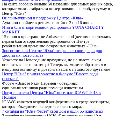
На сайте собрано больше 50 названий для самых разных сфер,
которые можно забрать за пожертвование на любую сумму в
Центр "Юна"
Онлайн-аукцион в поддержку Центра «Юна»
Аукцион пройдет в режиме онлайн с 2 по 16 июня
Итоги благотворительной распродажи YUNA CHARITY
MARKET
15 июня в пространстве Artbasement в «Цветном» состоялась
первая благотворительная распродажа от Центра
реабилитации временно бездомных животных «Юна»
Зоогостница в Центре "Юна" открывает свои двери для
хвостатых постояльцев
Уезжаете на Новогодние праздники, но не знаете, с кем
оставить вашего питомца? Теперь вы можете обратиться в
нашу зоогостиницу и доверить вашего пушистого друга нам!
Центр "Юна" принял участие в Форуме "Вместе ради
перемен"
Форум «Вместе Ради Перемен» объединил
единомышленников ради помощи животным
Представители Центра "Юна" посетили ICAWC 2018 в
Польше
ICAWC является ведущей конференцией в среде зоозащиты,
которая объединяет экспертов со всего мира.
7 октября на "Юна-Фесте" свой дом нашли 55 животных
7 октября на территории ЦСИ «Винзавод» прошла 10-я