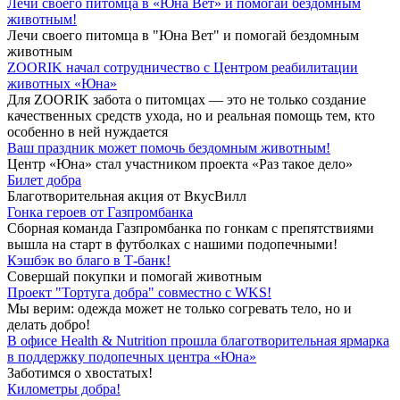
Лечи своего питомца в «Юна Вет» и помогай бездомным
животным!
Лечи своего питомца в "Юна Вет" и помогай бездомным
животным
ZOORIK начал сотрудничество с Центром реабилитации
животных «Юна»
Для ZOORIK забота о питомцах — это не только создание
качественных средств ухода, но и реальная помощь тем, кто
особенно в ней нуждается
Ваш праздник может помочь бездомным животным!
Центр «Юна» стал участником проекта «Раз такое дело»
Билет добра
Благотворительная акция от ВкусВилл
Гонка героев от Газпромбанка
Сборная команда Газпромбанка по гонкам с препятствиями
вышла на старт в футболках с нашими подопечными!
Кэшбэк во благо в Т-банк!
Совершай покупки и помогай животным
Проект "Тортуга добра" совместно с WKS!
Мы верим: одежда может не только согревать тело, но и
делать добро!
В офисе Health & Nutrition прошла благотворительная ярмарка
в поддержку подопечных центра «Юна»
Заботимся о хвостатых!
Километры добра!