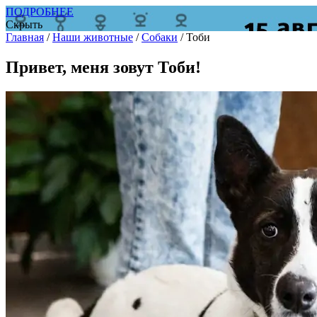
ПОДРОБНЕЕ
Скрыть
Главная
/
Наши животные
/
Собаки
/
Тоби
Привет, меня зовут Тоби!