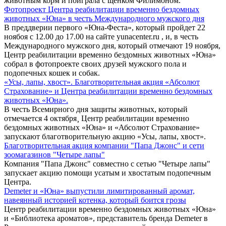
животным корм и поиграла с щенком Филимоном.
Фотопроект Центра реабилитации временно бездомных
животных «Юна» в честь Международного мужского дня
В преддверии первого «Юна-Феста», который пройдет 22
ноябоя с 12.00 до 17.00 на сайте yunacenter.ru , и, в честь
Международного мужского дня, который отмечают 19 ноября,
Центр реабилитации временно бездомных животных «Юна»
собрал в фотопроекте своих друзей мужского пола и
подопечных кошек и собак.
«Усы, лапы, хвост». Благотворительная акция «Абсолют
Страхование» и Центра реабилитации временно бездомных
животных «Юна».
В честь Всемирного дня защиты животных, который
отмечается 4 октября¸ Центр реабилитации временно
бездомных животных «Юна» и «Абсолют Страхование»
запускают благотворительную акцию «Усы, лапы, хвост».
Благотворительная акция компании "Папа Джонс" и сети
зоомагазинов "Четыре лапы"
Компания "Папа Джонс" совместно с сетью "Четыре лапы"
запускает акцию помощи усатым и хвостатым подопечным
Центра.
Demeter и «Юна» выпустили лимитированный аромат,
навеянный историей котенка, который боится грозы
Центр реабилитации временно бездомных животных «Юна»
и «Библиотека ароматов», представитель бренда Demeter в