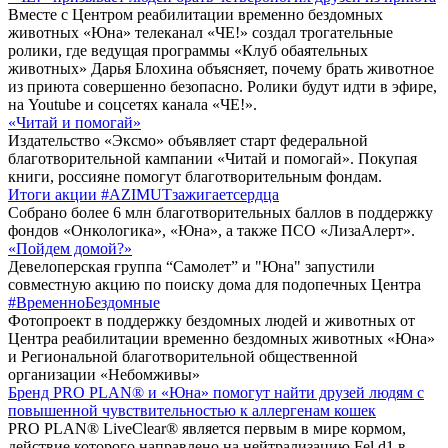
Вместе с Центром реабилитации временно бездомных
животных «Юна» телеканал «ЧЕ!» создал трогательные
ролики, где ведущая программы «Клуб обаятельных
животных» Дарья Блохина объясняет, почему брать животное
из приюта совершенно безопасно. Ролики будут идти в эфире,
на Youtube и соцсетях канала «ЧЕ!».
«Читай и помогай»
Издательство «Эксмо» объявляет старт федеральной
благотворительной кампании «Читай и помогай». Покупая
книги, россияне помогут благотворительным фондам.
Итоги акции #AZIMUTзажигаетсердца
Собрано более 6 млн благотворительных баллов в поддержку
фондов «Онкологика», «Юна», а также ПСО «ЛизаАлерт».
«Пойдем домой?»
Девелоперская группа “Самолет” и "Юна" запустили
совместную акцию по поиску дома для подопечных Центра
#ВременноБездомные
Фотопроект в поддержку бездомных людей и животных от
Центра реабилитации временно бездомных животных «Юна»
и Региональной благотворительной общественной
организации «Небомживы»
Бренд PRO PLAN® и «Юна» помогут найти друзей людям с
повышенной чувствительностью к аллергенам кошек
PRO PLAN® LiveClear® является первым в мире кормом,
действие которого направлено на нейтрализацию Fel d1 в