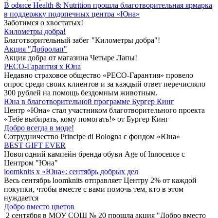
В офисе Health & Nutrition прошла благотворительная ярмарка
в поддержку подопечных центра «Юна»
Заботимся о хвостатых!
Километры добра!
Благотворительный забег "Километры добра"!
Акция "Добролап"
Акция добра от магазина Четыре Лапы!
РЕСО-Гарантия х Юна
Недавно страховое общество «РЕСО-Гарантия» провело
опрос среди своих клиентов и за каждый ответ перечисляло
300 рублей на помощь бездомным животным.
Юна в благотворительной программе Бургер Кинг
Центр «Юна» стал участником благотворительного проекта
«Тебе выбирать, кому помогать!» от Бургер Кинг
Добро всегда в моде!
Сотрудничество Principe di Bologna с фондом «Юна»
BEST GIFT EVER
Новогодний кампейн бренда обуви Age of Innocence с
Центром "Юна"
loomknits х «Юна»: сентябрь добрых дел
Весь сентябрь loomknits отправляет Центру 2% от каждой
покупки, чтобы вместе с вами помочь тем, кто в этом
нуждается
Добро вместо цветов
2 сентября в МОУ СОШ № 20 прошла акция "Добро вместо