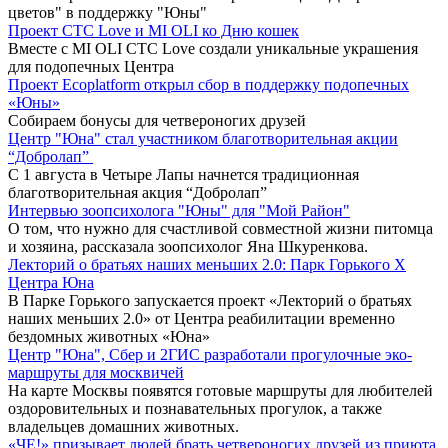
цветов" в поддержку "Юны"
Проект СТС Love и MI OLI ко Дню кошек
Вместе с MI OLI СТС Love создали уникальные украшения
для подопечных Центра
Проект Ecoplatform открыл сбор в поддержку подопечных
«Юны»
Собираем бонусы для четвероногих друзей
Центр "Юна" стал участником благотворительная акции
“Добролап”
С 1 августа в Четыре Лапы начнется традиционная
благотворительная акция “Добролап”
Интервью зоопсихолога "Юны" для "Мой Район"
О том, что нужно для счастливой совместной жизни питомца
и хозяина, рассказала зоопсихолог Яна Шкуренкова.
Лекторий о братьях наших меньших 2.0: Парк Горького X
Центра Юна
В Парке Горького запускается проект «Лекторий о братьях
наших меньших 2.0» от Центра реабилитации временно
бездомных животных «Юна»
Центр "Юна", Сбер и 2ГИС разработали прогулочные эко-
маршруты для москвичей
На карте Москвы появятся готовые маршруты для любителей
оздоровительных и познавательных прогулок, а также
владельцев домашних животных.
«ЧЕ!» призывает людей брать четвероногих друзей из приюта