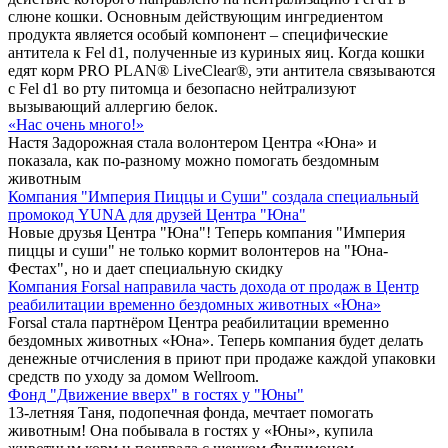
слюне кошки. Основным действующим ингредиентом
продукта является особый компонент – специфические
антитела к Fel d1, полученные из куриных яиц. Когда кошки
едят корм PRO PLAN® LiveClear®, эти антитела связываются
с Fel d1 во рту питомца и безопасно нейтрализуют
вызывающий аллергию белок.
«Нас очень много!»
Настя Задорожная стала волонтером Центра «Юна» и
показала, как по-разному можно помогать бездомным
животным
Компания "Империя Пиццы и Суши" создала специальный
промокод YUNA для друзей Центра "Юна"
Новые друзья Центра "Юна"! Теперь компания "Империя
пиццы и суши" не только кормит волонтеров на "Юна-
Фестах", но и дает специальную скидку
Компания Forsal направила часть дохода от продаж в Центр
реабилитации временно бездомных животных «Юна»
Forsal стала партнёром Центра реабилитации временно
бездомных животных «Юна». Теперь компания будет делать
денежные отчисления в приют при продаже каждой упаковки
средств по уходу за домом Wellroom.
Фонд "Движение вверх" в гостях у "Юны"
13-летняя Таня, подопечная фонда, мечтает помогать
животным! Она побывала в гостях у «Юны», купила