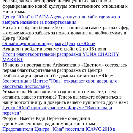
России, запускают проект, посвященный спасению и
формированию новой культуры ответственного отношения к
животным.
Центр "Юна" и DADA Agency запустили сайт, где можно
выбрать название за пожертвования
На сайте собрано больше 50 названий для самых разных сфер,
которые можно забрать за пожертвование на любую сумму в
Центр "Юна"
Онлайн-аукцион в поддержку Центра «Юна»
Аукцион пройдет в режиме онлайн с 2 по 16 июня
Итоги благотворительной распродажи YUNA CHARITY
MARKET
15 июня в пространстве Artbasement в «Цветном» состоялась
первая благотворительная распродажа от Центра
реабилитации временно бездомных животных «Юна»
Зоогостница в Центре "Юна" открывает свои двери для
хвостатых постояльцев
Уезжаете на Новогодние праздники, но не знаете, с кем
оставить вашего питомца? Теперь вы можете обратиться в
нашу зоогостиницу и доверить вашего пушистого друга нам!
Центр "Юна" принял участие в Форуме "Вместе ради
перемен"
Форум «Вместе Ради Перемен» объединил
единомышленников ради помощи животным
Представители Центра "Юна" посетили ICAWC 2018 в