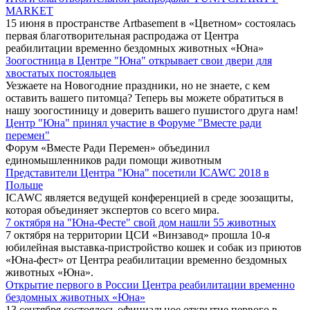
MARKET
15 июня в пространстве Artbasement в «Цветном» состоялась
первая благотворительная распродажа от Центра
реабилитации временно бездомных животных «Юна»
Зоогостница в Центре "Юна" открывает свои двери для
хвостатых постояльцев
Уезжаете на Новогодние праздники, но не знаете, с кем
оставить вашего питомца? Теперь вы можете обратиться в
нашу зоогостиницу и доверить вашего пушистого друга нам!
Центр "Юна" принял участие в Форуме "Вместе ради
перемен"
Форум «Вместе Ради Перемен» объединил
единомышленников ради помощи животным
Представители Центра "Юна" посетили ICAWC 2018 в
Польше
ICAWC является ведущей конференцией в среде зоозащиты,
которая объединяет экспертов со всего мира.
7 октября на "Юна-Фесте" свой дом нашли 55 животных
7 октября на территории ЦСИ «Винзавод» прошла 10-я
юбилейная выставка-пристройство кошек и собак из приютов
«Юна-фест» от Центра реабилитации временно бездомных
животных «Юна».
Открытие первого в России Центра реабилитации временно
бездомных животных «Юна»
13 сентября состоялось официальное открытие первого в