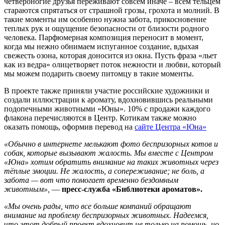
четвероногие друзья переживают совсем иначе – всем тельцем
стараются спрятаться от страшной грозы, грохота и молний. В
такие моменты им особенно нужна забота, прикосновение
теплых рук и ощущение безопасности от близости родного
человека. Парфюмерная композиция переносит в момент,
когда мы нежно обнимаем испуганное создание, вдыхая
свежесть озона, которая доносится из окна. Пусть фраза «льет
как из ведра» олицетворяет поток нежности и любви, который
мы можем подарить своему питомцу в такие моменты.
В проекте также приняли участие российские художники и
создали иллюстрации к аромату, вдохновившись реальными
подопечными животными «Юны». 10% с продажи каждого
флакона перечисляются в Центр. Котикам также можно
оказать помощь, оформив перевод на
сайте Центра «Юна»
«Обычно в интернете мелькают фото беспризорных котов и
собак, которые вызывают жалость. Мы вместе с Центром
«Юна» хотим обратить внимание на таких животных через
тёплые эмоции. Не жалость, а сопереживание; не боль, а
забота — вот что помогает временно бездомным
животным»,
—
пресс-служба «Библиотеки ароматов».
«Мы очень рады, что все больше компаний обращают
внимание на проблему беспризорных животных. Надеемся,
что этот добрый проект вдохновит не только на помощь, но