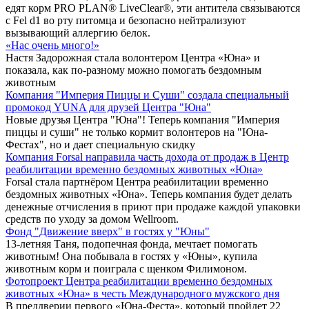
едят корм PRO PLAN® LiveClear®, эти антитела связываются
с Fel d1 во рту питомца и безопасно нейтрализуют
вызывающий аллергию белок.
«Нас очень много!»
Настя Задорожная стала волонтером Центра «Юна» и
показала, как по-разному можно помогать бездомным
животным
Компания "Империя Пиццы и Суши" создала специальный
промокод YUNA для друзей Центра "Юна"
Новые друзья Центра "Юна"! Теперь компания "Империя
пиццы и суши" не только кормит волонтеров на "Юна-
Фестах", но и дает специальную скидку
Компания Forsal направила часть дохода от продаж в Центр
реабилитации временно бездомных животных «Юна»
Forsal стала партнёром Центра реабилитации временно
бездомных животных «Юна». Теперь компания будет делать
денежные отчисления в приют при продаже каждой упаковки
средств по уходу за домом Wellroom.
Фонд "Движение вверх" в гостях у "Юны"
13-летняя Таня, подопечная фонда, мечтает помогать
животным! Она побывала в гостях у «Юны», купила
животным корм и поиграла с щенком Филимоном.
Фотопроект Центра реабилитации временно бездомных
животных «Юна» в честь Международного мужского дня
В преддверии первого «Юна-Феста», который пройдет 22