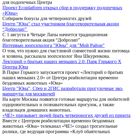
для подопечных Центра
Проект Ecoplatform открыл сбор в поддержку подопечных
«Юны»
Собираем бонусы для четвероногих друзей
Центр "Юна" стал участником благотворительная акции
“Добролап”
С 1 августа в Четыре Лапы начнется традиционная
благотворительная акция “Добролап”
Интервью зоопсихолога "Юны" для "Мой Район"
О том, что нужно для счастливой совместной жизни питомца
и хозяина, рассказала зоопсихолог Яна Шкуренкова.
Лекторий о братьях наших меньших 2.0: Парк Горького X
Центра Юна
В Парке Горького запускается проект «Лекторий о братьях
наших меньших 2.0» от Центра реабилитации временно
бездомных животных «Юна»
Центр "Юна", Сбер и 2ГИС разработали прогулочные эко-
маршруты для москвичей
На карте Москвы появятся готовые маршруты для любителей
оздоровительных и познавательных прогулок, а также
владельцев домашних животных.
«ЧЕ!» призывает людей брать четвероногих друзей из приюта
Вместе с Центром реабилитации временно бездомных
животных «Юна» телеканал «ЧЕ!» создал трогательные
ролики, где ведущая программы «Клуб обаятельных