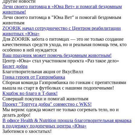
Другие новости
Лечи своего питомца в «Юна Вет» и помогай бездомным
животным!
Лечи своего питомца в "Юна Вет" и помогай бездомным
животным
ZOORIK начал сотрудничество с Центром реабилитации
животных «Юна»
Для ZOORIK забота о питомцах — это не только создание
качественных средств ухода, но и реальная помощь тем, кто
особенно в ней нуждается
Ваш праздник может помочь бездомным животным!
Центр «Юна» стал участником проекта «Раз такое дело»
Билет добра
Благотворительная акция от ВкусВилл
Гонка героев от Газпромбанка
Сборная команда Газпромбанка по гонкам с препятствиями
вышла на старт в футболках с нашими подопечными!
Кэшбэк во благо в Т-банк!
Совершай покупки и помогай животным
Проект "Тортуга добра" совместно с WKS!
Мы верим: одежда может не только согревать тело, но и
делать добро!
В офисе Health & Nutrition прошла благотворительная ярмарка
в поддержку подопечных центра «Юна»
Заботимся о хвостатых!