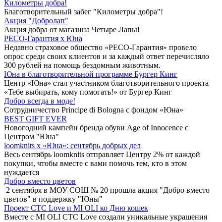
Километры добра!
Благотворительный забег "Километры добра"!
Акция "Добролап"
Акция добра от магазина Четыре Лапы!
РЕСО-Гарантия х Юна
Недавно страховое общество «РЕСО-Гарантия» провело
опрос среди своих клиентов и за каждый ответ перечисляло
300 рублей на помощь бездомным животным.
Юна в благотворительной программе Бургер Кинг
Центр «Юна» стал участником благотворительного проекта
«Тебе выбирать, кому помогать!» от Бургер Кинг
Добро всегда в моде!
Сотрудничество Principe di Bologna с фондом «Юна»
BEST GIFT EVER
Новогодний кампейн бренда обуви Age of Innocence с
Центром "Юна"
loomknits х «Юна»: сентябрь добрых дел
Весь сентябрь loomknits отправляет Центру 2% от каждой
покупки, чтобы вместе с вами помочь тем, кто в этом
нуждается
Добро вместо цветов
2 сентября в МОУ СОШ № 20 прошла акция "Добро вместо
цветов" в поддержку "Юны"
Проект СТС Love и MI OLI ко Дню кошек
Вместе с MI OLI СТС Love создали уникальные украшения