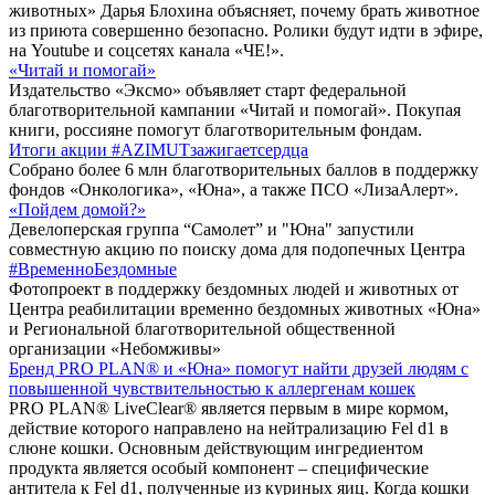
животных» Дарья Блохина объясняет, почему брать животное
из приюта совершенно безопасно. Ролики будут идти в эфире,
на Youtube и соцсетях канала «ЧЕ!».
«Читай и помогай»
Издательство «Эксмо» объявляет старт федеральной
благотворительной кампании «Читай и помогай». Покупая
книги, россияне помогут благотворительным фондам.
Итоги акции #AZIMUTзажигаетсердца
Собрано более 6 млн благотворительных баллов в поддержку
фондов «Онкологика», «Юна», а также ПСО «ЛизаАлерт».
«Пойдем домой?»
Девелоперская группа “Самолет” и "Юна" запустили
совместную акцию по поиску дома для подопечных Центра
#ВременноБездомные
Фотопроект в поддержку бездомных людей и животных от
Центра реабилитации временно бездомных животных «Юна»
и Региональной благотворительной общественной
организации «Небомживы»
Бренд PRO PLAN® и «Юна» помогут найти друзей людям с
повышенной чувствительностью к аллергенам кошек
PRO PLAN® LiveClear® является первым в мире кормом,
действие которого направлено на нейтрализацию Fel d1 в
слюне кошки. Основным действующим ингредиентом
продукта является особый компонент – специфические
антитела к Fel d1, полученные из куриных яиц. Когда кошки