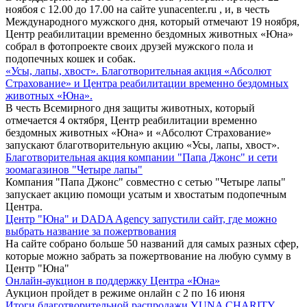
ноябоя с 12.00 до 17.00 на сайте yunacenter.ru , и, в честь
Международного мужского дня, который отмечают 19 ноября,
Центр реабилитации временно бездомных животных «Юна»
собрал в фотопроекте своих друзей мужского пола и
подопечных кошек и собак.
«Усы, лапы, хвост». Благотворительная акция «Абсолют
Страхование» и Центра реабилитации временно бездомных
животных «Юна».
В честь Всемирного дня защиты животных, который
отмечается 4 октября¸ Центр реабилитации временно
бездомных животных «Юна» и «Абсолют Страхование»
запускают благотворительную акцию «Усы, лапы, хвост».
Благотворительная акция компании "Папа Джонс" и сети
зоомагазинов "Четыре лапы"
Компания "Папа Джонс" совместно с сетью "Четыре лапы"
запускает акцию помощи усатым и хвостатым подопечным
Центра.
Центр "Юна" и DADA Agency запустили сайт, где можно
выбрать название за пожертвования
На сайте собрано больше 50 названий для самых разных сфер,
которые можно забрать за пожертвование на любую сумму в
Центр "Юна"
Онлайн-аукцион в поддержку Центра «Юна»
Аукцион пройдет в режиме онлайн с 2 по 16 июня
Итоги благотворительной распродажи YUNA CHARITY