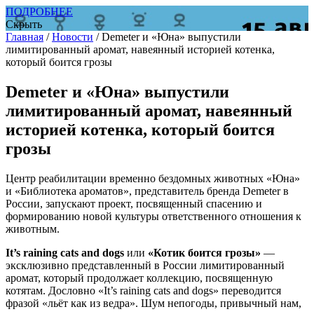
ПОДРОБНЕЕ
Скрыть
Главная
/
Новости
/
Demeter и «Юна» выпустили
лимитированный аромат, навеянный историей котенка,
который боится грозы
Demeter и «Юна» выпустили
лимитированный аромат, навеянный
историей котенка, который боится
грозы
Центр реабилитации временно бездомных животных «Юна»
и «Библиотека ароматов», представитель бренда Demeter в
России, запускают проект, посвященный спасению и
формированию новой культуры ответственного отношения к
животным.
It
’s
raining
cats
and
dogs
или
«Котик боится грозы»
—
эксклюзивно представленный в России лимитированный
аромат, который продолжает коллекцию, посвященную
котятам. Дословно «It’s raining cats and dogs» переводится
фразой «льёт как из ведра». Шум непогоды, привычный нам,