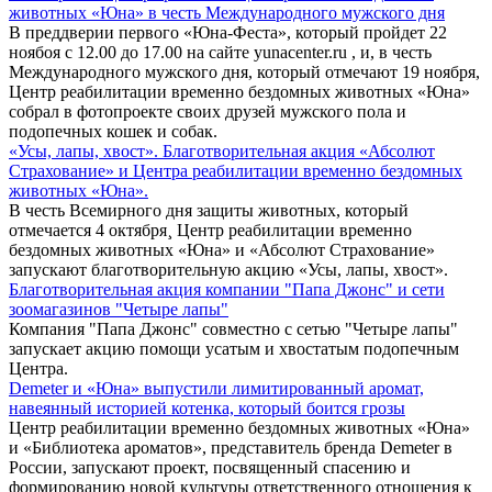
животных «Юна» в честь Международного мужского дня
В преддверии первого «Юна-Феста», который пройдет 22
ноябоя с 12.00 до 17.00 на сайте yunacenter.ru , и, в честь
Международного мужского дня, который отмечают 19 ноября,
Центр реабилитации временно бездомных животных «Юна»
собрал в фотопроекте своих друзей мужского пола и
подопечных кошек и собак.
«Усы, лапы, хвост». Благотворительная акция «Абсолют
Страхование» и Центра реабилитации временно бездомных
животных «Юна».
В честь Всемирного дня защиты животных, который
отмечается 4 октября¸ Центр реабилитации временно
бездомных животных «Юна» и «Абсолют Страхование»
запускают благотворительную акцию «Усы, лапы, хвост».
Благотворительная акция компании "Папа Джонс" и сети
зоомагазинов "Четыре лапы"
Компания "Папа Джонс" совместно с сетью "Четыре лапы"
запускает акцию помощи усатым и хвостатым подопечным
Центра.
Demeter и «Юна» выпустили лимитированный аромат,
навеянный историей котенка, который боится грозы
Центр реабилитации временно бездомных животных «Юна»
и «Библиотека ароматов», представитель бренда Demeter в
России, запускают проект, посвященный спасению и
формированию новой культуры ответственного отношения к