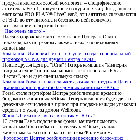
продукта является особый компонент – специфические
антитела к Fel d1, полученные из куриных яиц. Когда кошки
едят корм PRO PLAN® LiveClear®, эти антитела связываются
с Fel d1 во рту питомца и безопасно нейтрализуют
вызывающий аллергию белок.
«Нас очень много!»
Настя Задорожная стала волонтером Центра «Юна» и
показала, как по-разному можно помогать бездомным
животным
Компания "Империя Пиццы и Суши" создала специальный
промокод YUNA для друзей Центра "Юна"
Новые друзья Центра "Юна"! Теперь компания "Империя
пиццы и суши" не только кормит волонтеров на "Юна-
Фестах", но и дает специальную скидку
Компания Forsal направила часть дохода от продаж в Центр
реабилитации временно бездомных животных «Юна»
Forsal стала партнёром Центра реабилитации временно
бездомных животных «Юна». Теперь компания будет делать
денежные отчисления в приют при продаже каждой упаковки
средств по уходу за домом Wellroom.
Фонд "Движение вверх" в гостях у "Юны"
13-летняя Таня, подопечная фонда, мечтает помогать
животным! Она побывала в гостях у «Юны», купила
животным корм и поиграла с щенком Филимоном.
Фотопроект Центра реабилитации временно бездомных