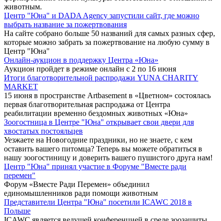
животным.
Центр "Юна" и DADA Agency запустили сайт, где можно
выбрать название за пожертвования
На сайте собрано больше 50 названий для самых разных сфер,
которые можно забрать за пожертвование на любую сумму в
Центр "Юна"
Онлайн-аукцион в поддержку Центра «Юна»
Аукцион пройдет в режиме онлайн с 2 по 16 июня
Итоги благотворительной распродажи YUNA CHARITY
MARKET
15 июня в пространстве Artbasement в «Цветном» состоялась
первая благотворительная распродажа от Центра
реабилитации временно бездомных животных «Юна»
Зоогостница в Центре "Юна" открывает свои двери для
хвостатых постояльцев
Уезжаете на Новогодние праздники, но не знаете, с кем
оставить вашего питомца? Теперь вы можете обратиться в
нашу зоогостиницу и доверить вашего пушистого друга нам!
Центр "Юна" принял участие в Форуме "Вместе ради
перемен"
Форум «Вместе Ради Перемен» объединил
единомышленников ради помощи животным
Представители Центра "Юна" посетили ICAWC 2018 в
Польше
ICAWC является ведущей конференцией в среде зоозащиты,