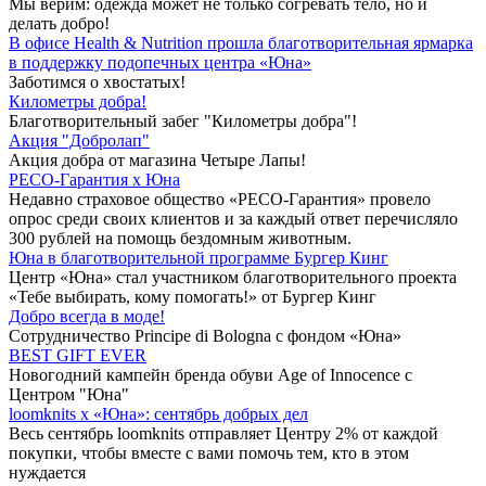
Мы верим: одежда может не только согревать тело, но и
делать добро!
В офисе Health & Nutrition прошла благотворительная ярмарка
в поддержку подопечных центра «Юна»
Заботимся о хвостатых!
Километры добра!
Благотворительный забег "Километры добра"!
Акция "Добролап"
Акция добра от магазина Четыре Лапы!
РЕСО-Гарантия х Юна
Недавно страховое общество «РЕСО-Гарантия» провело
опрос среди своих клиентов и за каждый ответ перечисляло
300 рублей на помощь бездомным животным.
Юна в благотворительной программе Бургер Кинг
Центр «Юна» стал участником благотворительного проекта
«Тебе выбирать, кому помогать!» от Бургер Кинг
Добро всегда в моде!
Сотрудничество Principe di Bologna с фондом «Юна»
BEST GIFT EVER
Новогодний кампейн бренда обуви Age of Innocence с
Центром "Юна"
loomknits х «Юна»: сентябрь добрых дел
Весь сентябрь loomknits отправляет Центру 2% от каждой
покупки, чтобы вместе с вами помочь тем, кто в этом
нуждается