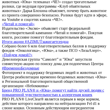
животных «Юна» телеканал «ЧЕ!» создал трогательные
ролики, где ведущая программы «Клуб обаятельных
животных» Дарья Блохина объясняет, почему брать животное
из приюта совершенно безопасно. Ролики будут идти в эфире,
на Youtube и соцсетях канала «ЧЕ!».
«Читай и помогай»
Издательство «Эксмо» объявляет старт федеральной
благотворительной кампании «Читай и помогай». Покупая
книги, россияне помогут благотворительным фондам.
Итоги акции #AZIMUTзажигаетсердца
Собрано более 6 млн благотворительных баллов в поддержку
фондов «Онкологика», «Юна», а также ПСО «ЛизаАлерт».
«Пойдем домой?»
Девелоперская группа “Самолет” и "Юна" запустили
совместную акцию по поиску дома для подопечных Центра
#ВременноБездомные
Фотопроект в поддержку бездомных людей и животных от
Центра реабилитации временно бездомных животных «Юна»
и Региональной благотворительной общественной
организации «Небомживы»
Бренд PRO PLAN® и «Юна» помогут найти друзей людям с
повышенной чувствительностью к аллергенам кошек
PRO PLAN® LiveClear® является первым в мире кормом,
действие которого направлено на нейтрализацию Fel d1 в
слюне кошки. Основным действующим ингредиентом