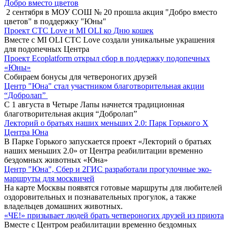
Добро вместо цветов
2 сентября в МОУ СОШ № 20 прошла акция "Добро вместо
цветов" в поддержку "Юны"
Проект СТС Love и MI OLI ко Дню кошек
Вместе с MI OLI СТС Love создали уникальные украшения
для подопечных Центра
Проект Ecoplatform открыл сбор в поддержку подопечных
«Юны»
Собираем бонусы для четвероногих друзей
Центр "Юна" стал участником благотворительная акции
“Добролап”
С 1 августа в Четыре Лапы начнется традиционная
благотворительная акция “Добролап”
Лекторий о братьях наших меньших 2.0: Парк Горького X
Центра Юна
В Парке Горького запускается проект «Лекторий о братьях
наших меньших 2.0» от Центра реабилитации временно
бездомных животных «Юна»
Центр "Юна", Сбер и 2ГИС разработали прогулочные эко-
маршруты для москвичей
На карте Москвы появятся готовые маршруты для любителей
оздоровительных и познавательных прогулок, а также
владельцев домашних животных.
«ЧЕ!» призывает людей брать четвероногих друзей из приюта
Вместе с Центром реабилитации временно бездомных