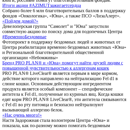
книги, россияне помогут благотворительным фондам.
Итоги акции #AZIMUTзажигаетсердца
Собрано более 6 млн благотворительных баллов в поддержку
фондов «Онкологика», «Юна», а также ПСО «ЛизаАлерт».
«Пойдем домой?»
Девелоперская группа “Самолет” и "Юна" запустили
совместную акцию по поиску дома для подопечных Центра
#ВременноБездомные
Фотопроект в поддержку бездомных людей и животных от
Центра реабилитации временно бездомных животных «Юна»
и Региональной благотворительной общественной
организации «Небомживы»
Бренд PRO PLAN® и «Юна» помогут найти друзей людям с
повышенной чувствительностью к аллергенам кошек
PRO PLAN® LiveClear® является первым в мире кормом,
действие которого направлено на нейтрализацию Fel d1 в
слюне кошки. Основным действующим ингредиентом
продукта является особый компонент – специфические
антитела к Fel d1, полученные из куриных яиц. Когда кошки
едят корм PRO PLAN® LiveClear®, эти антитела связываются
с Fel d1 во рту питомца и безопасно нейтрализуют
вызывающий аллергию белок.
«Нас очень много!»
Настя Задорожная стала волонтером Центра «Юна» и
показала, как по-разному можно помогать бездомным