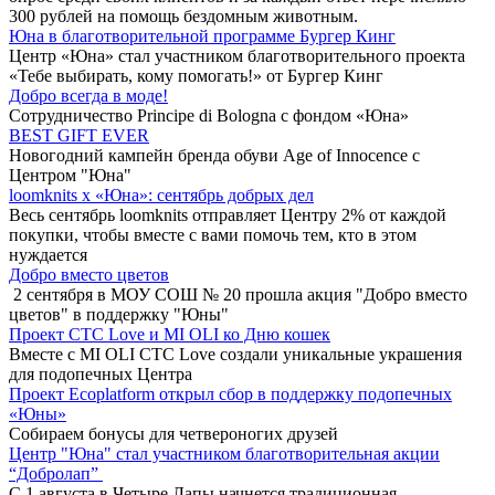
300 рублей на помощь бездомным животным.
Юна в благотворительной программе Бургер Кинг
Центр «Юна» стал участником благотворительного проекта
«Тебе выбирать, кому помогать!» от Бургер Кинг
Добро всегда в моде!
Сотрудничество Principe di Bologna с фондом «Юна»
BEST GIFT EVER
Новогодний кампейн бренда обуви Age of Innocence с
Центром "Юна"
loomknits х «Юна»: сентябрь добрых дел
Весь сентябрь loomknits отправляет Центру 2% от каждой
покупки, чтобы вместе с вами помочь тем, кто в этом
нуждается
Добро вместо цветов
2 сентября в МОУ СОШ № 20 прошла акция "Добро вместо
цветов" в поддержку "Юны"
Проект СТС Love и MI OLI ко Дню кошек
Вместе с MI OLI СТС Love создали уникальные украшения
для подопечных Центра
Проект Ecoplatform открыл сбор в поддержку подопечных
«Юны»
Собираем бонусы для четвероногих друзей
Центр "Юна" стал участником благотворительная акции
“Добролап”
С 1 августа в Четыре Лапы начнется традиционная