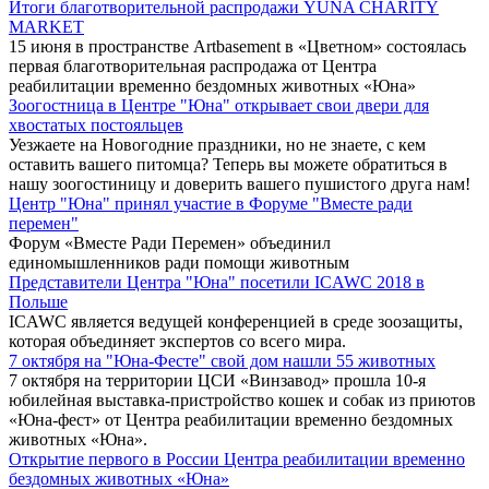
Итоги благотворительной распродажи YUNA CHARITY
MARKET
15 июня в пространстве Artbasement в «Цветном» состоялась
первая благотворительная распродажа от Центра
реабилитации временно бездомных животных «Юна»
Зоогостница в Центре "Юна" открывает свои двери для
хвостатых постояльцев
Уезжаете на Новогодние праздники, но не знаете, с кем
оставить вашего питомца? Теперь вы можете обратиться в
нашу зоогостиницу и доверить вашего пушистого друга нам!
Центр "Юна" принял участие в Форуме "Вместе ради
перемен"
Форум «Вместе Ради Перемен» объединил
единомышленников ради помощи животным
Представители Центра "Юна" посетили ICAWC 2018 в
Польше
ICAWC является ведущей конференцией в среде зоозащиты,
которая объединяет экспертов со всего мира.
7 октября на "Юна-Фесте" свой дом нашли 55 животных
7 октября на территории ЦСИ «Винзавод» прошла 10-я
юбилейная выставка-пристройство кошек и собак из приютов
«Юна-фест» от Центра реабилитации временно бездомных
животных «Юна».
Открытие первого в России Центра реабилитации временно
бездомных животных «Юна»