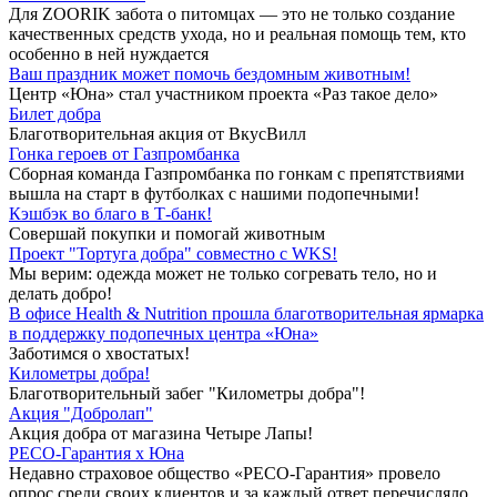
Для ZOORIK забота о питомцах — это не только создание
качественных средств ухода, но и реальная помощь тем, кто
особенно в ней нуждается
Ваш праздник может помочь бездомным животным!
Центр «Юна» стал участником проекта «Раз такое дело»
Билет добра
Благотворительная акция от ВкусВилл
Гонка героев от Газпромбанка
Сборная команда Газпромбанка по гонкам с препятствиями
вышла на старт в футболках с нашими подопечными!
Кэшбэк во благо в Т-банк!
Совершай покупки и помогай животным
Проект "Тортуга добра" совместно с WKS!
Мы верим: одежда может не только согревать тело, но и
делать добро!
В офисе Health & Nutrition прошла благотворительная ярмарка
в поддержку подопечных центра «Юна»
Заботимся о хвостатых!
Километры добра!
Благотворительный забег "Километры добра"!
Акция "Добролап"
Акция добра от магазина Четыре Лапы!
РЕСО-Гарантия х Юна
Недавно страховое общество «РЕСО-Гарантия» провело
опрос среди своих клиентов и за каждый ответ перечисляло