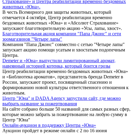
Страхование» и Центра реабилитации временно бездомных
животных «Юна».
В честь Всемирного дня защиты животных, который
отмечается 4 октября¸ Центр реабилитации временно
бездомных животных «Юна» и «Абсолют Страхование»
запускают благотворительную акцию «Усы, лапы, хвост».
Благотворительная акция компании "Папа Джонс" и сети
зоомагазинов "Четыре лапы"
Компания "Папа Джонс" совместно с сетью "Четыре лапы"
запускает акцию помощи усатым и хвостатым подопечным
Центра.
Demeter и «Юна» выпустили лимитированный аромат,
навеянный историей котенка, который боится грозы
Центр реабилитации временно бездомных животных «Юна»
и «Библиотека ароматов», представитель бренда Demeter в
России, запускают проект, посвященный спасению и
формированию новой культуры ответственного отношения к
животным.
Центр "Юна" и DADA Agency запустили сайт, где можно
выбрать название за пожертвования
На сайте собрано больше 50 названий для самых разных сфер,
которые можно забрать за пожертвование на любую сумму в
Центр "Юна"
Онлайн-аукцион в поддержку Центра «Юна»
Аукцион пройдет в режиме онлайн с 2 по 16 июня