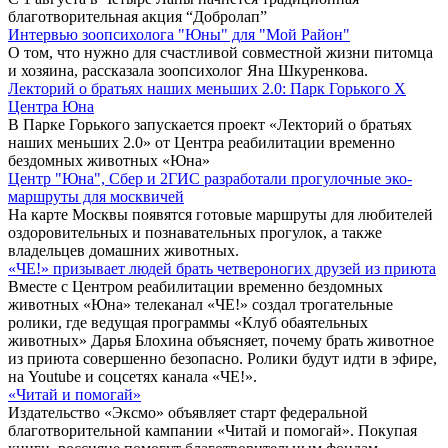
благотворительная акция “Добролап”
Интервью зоопсихолога "Юны" для "Мой Район"
О том, что нужно для счастливой совместной жизни питомца
и хозяина, рассказала зоопсихолог Яна Шкуренкова.
Лекторий о братьях наших меньших 2.0: Парк Горького X
Центра Юна
В Парке Горького запускается проект «Лекторий о братьях
наших меньших 2.0» от Центра реабилитации временно
бездомных животных «Юна»
Центр "Юна", Сбер и 2ГИС разработали прогулочные эко-
маршруты для москвичей
На карте Москвы появятся готовые маршруты для любителей
оздоровительных и познавательных прогулок, а также
владельцев домашних животных.
«ЧЕ!» призывает людей брать четвероногих друзей из приюта
Вместе с Центром реабилитации временно бездомных
животных «Юна» телеканал «ЧЕ!» создал трогательные
ролики, где ведущая программы «Клуб обаятельных
животных» Дарья Блохина объясняет, почему брать животное
из приюта совершенно безопасно. Ролики будут идти в эфире,
на Youtube и соцсетях канала «ЧЕ!».
«Читай и помогай»
Издательство «Эксмо» объявляет старт федеральной
благотворительной кампании «Читай и помогай». Покупая