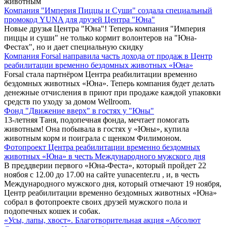
животным
Компания "Империя Пиццы и Суши" создала специальный
промокод YUNA для друзей Центра "Юна"
Новые друзья Центра "Юна"! Теперь компания "Империя
пиццы и суши" не только кормит волонтеров на "Юна-
Фестах", но и дает специальную скидку
Компания Forsal направила часть дохода от продаж в Центр
реабилитации временно бездомных животных «Юна»
Forsal стала партнёром Центра реабилитации временно
бездомных животных «Юна». Теперь компания будет делать
денежные отчисления в приют при продаже каждой упаковки
средств по уходу за домом Wellroom.
Фонд "Движение вверх" в гостях у "Юны"
13-летняя Таня, подопечная фонда, мечтает помогать
животным! Она побывала в гостях у «Юны», купила
животным корм и поиграла с щенком Филимоном.
Фотопроект Центра реабилитации временно бездомных
животных «Юна» в честь Международного мужского дня
В преддверии первого «Юна-Феста», который пройдет 22
ноябоя с 12.00 до 17.00 на сайте yunacenter.ru , и, в честь
Международного мужского дня, который отмечают 19 ноября,
Центр реабилитации временно бездомных животных «Юна»
собрал в фотопроекте своих друзей мужского пола и
подопечных кошек и собак.
«Усы, лапы, хвост». Благотворительная акция «Абсолют