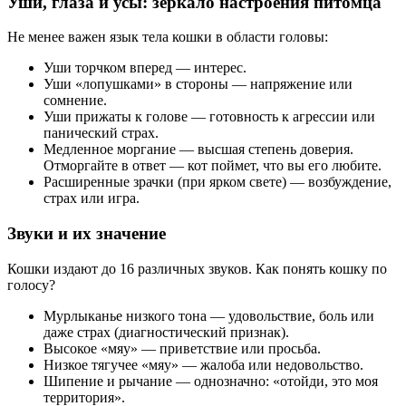
Уши, глаза и усы: зеркало настроения питомца
Не менее важен язык тела кошки в области головы:
Уши торчком вперед — интерес.
Уши «лопушками» в стороны — напряжение или
сомнение.
Уши прижаты к голове — готовность к агрессии или
панический страх.
Медленное моргание — высшая степень доверия.
Отморгайте в ответ — кот поймет, что вы его любите.
Расширенные зрачки (при ярком свете) — возбуждение,
страх или игра.
Звуки и их значение
Кошки издают до 16 различных звуков. Как понять кошку по
голосу?
Мурлыканье низкого тона — удовольствие, боль или
даже страх (диагностический признак).
Высокое «мяу» — приветствие или просьба.
Низкое тягучее «мяу» — жалоба или недовольство.
Шипение и рычание — однозначно: «отойди, это моя
территория».