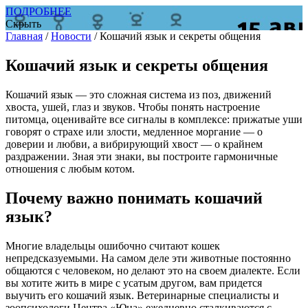
ПОДРОБНЕЕ
Скрыть
Главная
/
Новости
/
Кошачий язык и секреты общения
Кошачий язык и секреты общения
Кошачий язык — это сложная система из поз, движений
хвоста, ушей, глаз и звуков. Чтобы понять настроение
питомца, оценивайте все сигналы в комплексе: прижатые уши
говорят о страхе или злости, медленное моргание — о
доверии и любви, а вибрирующий хвост — о крайнем
раздражении. Зная эти знаки, вы построите гармоничные
отношения с любым котом.
Почему важно понимать кошачий
язык?
Многие владельцы ошибочно считают кошек
непредсказуемыми. На самом деле эти животные постоянно
общаются с человеком, но делают это на своем диалекте. Если
вы хотите жить в мире с усатым другом, вам придется
выучить его кошачий язык. Ветеринарные специалисты и
зоопсихологи Центра «Юна» ежедневно сталкиваются с