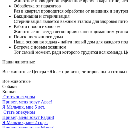
Животное проводит определенное время в карантине, что
Обработка от паразитов
Раз в квартал проводится обработка от внешних и внутр
Вакцинация и стерилизация
Стерилизация является важным этапом для здоровья пит
Работа с зоопсихологом
Животные не всегда легко привыкают к домашним услов
Поиск постоянного дома
Наша основная задача - найти новый дом для каждого по
Встреча с новым хозяином
Тот самый момент, ради которого трудится вся команда 
Наши животные
Все животные Центра «Юна» привиты, чипированы и готовы о
Все животные
Собаки
Кошки
Стать опекуном
Привет, меня зовут
Арэс
!
Я Мальчик, мне 5 лет.
Стать опекуном
Привет, меня зовут
Радий
!
Я Мальчик, мне 2 года.
Привет, меня зовут
Марта
!