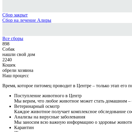
Сбор закрыт
Сбор на лечение Алиры
Все сборы
898
Собак
нашли свой дом
2240
Кошек
обрели хозяина
Наш процесс
Время, которое питомец проводит в Центре – только этап его 
Поступление животного в Центр
Мы верим, что любое животное может стать домашним – с
Ветеринарный осмотр
Каждое животное получает комплексное обследование со
Анализы на вирусные заболевания
Мы заносим всю важную информацию о здоровье животн
Карантин