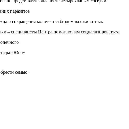
бы не представлять опасность четырехлапым соседям
енних паразитов
омца и сокращения количества бездомных животных
иям – специалисты Центра помогают им социализироваться
допечного
Центра «Юна»
брести семью.