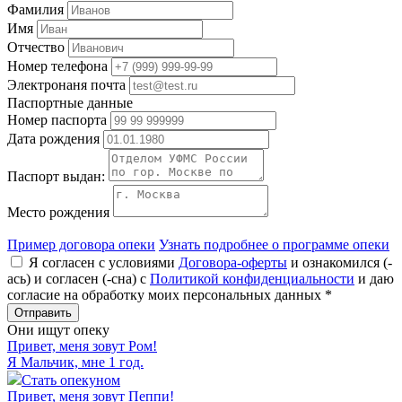
Фамилия
Имя
Отчество
Номер телефона
Электронаня почта
Паспортные данные
Номер паспорта
Дата рождения
Паспорт выдан:
Место рождения
Пример договора опеки
Узнать подробнее о программе опеки
Я согласен с условиями
Договора-оферты
и ознакомился (-
ась) и согласен (-сна)
с
Политикой конфиденциальности
и даю
согласие на обработку моих персональных данных *
Они ищут опеку
Привет, меня зовут
Ром
!
Я Мальчик, мне 1 год.
Стать опекуном
Привет, меня зовут
Пеппи
!