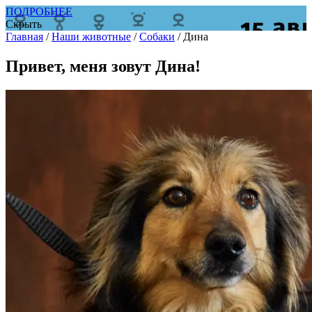
ПОДРОБНЕЕ
Скрыть
Главная
/
Наши животные
/
Собаки
/
Дина
Привет, меня зовут Дина!