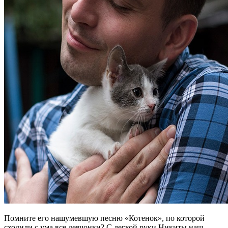
Помните его нашумевшую песню «Котенок», по которой
сходили с ума все девчонки? С легкой руки Никиты наш