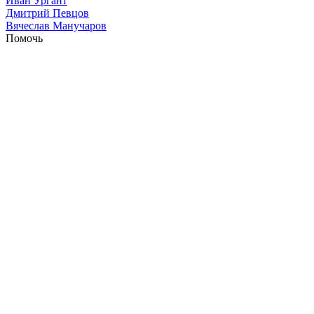
Иван Ургант
Дмитрий Певцов
Вячеслав Манучаров
Помочь