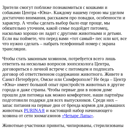
Зрители смогут поближе познакомиться с кошками и
собаками Центра «Юна». Каждому нашему герою мы уделим
достаточно внимания, расскажем про повадки, особенности и
характер. А чтобы сделать выбор было еще проще, мы
обязательно уточним, какой семье подойдет питомец,
насколько хорошо он ладит с другими животными и детьми.
Если вы поймете, что перед вами «тот самый» пес или кот, все
что нужно сделать – набрать телефонный номер с экрана
трансляции.
Чтобы стать законным хозяином, потребуется всего лишь
ответить на несколько вопросов зоопсихолога Центра,
договориться о личной встрече с питомцем и подписать
договор об ответственном содержании животного. Живете в
Санкт-Петербурге, Омске или Симферополе? Не беда – Центр
«Юна» имеет большой опыт пристройств животных в другие
города и даже страны. Чтобы первые дни в новом доме
прошли для питомца как можно комфортнее, наши партнёры
подготовили подарки для всех выпускников. Среди них –
запас питания на первые дни от бренда кормов для домашних
животных
PURINA®
и настоящий набор начинающего
хозяина от сети зоомагазинов
«Четыре Лапы»
.
Животные-участники привиты, чипированы, стерилизованы