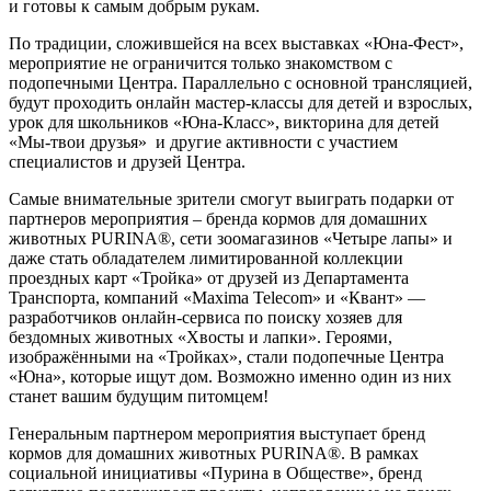
и готовы к самым добрым рукам.
По традиции, сложившейся на всех выставках «Юна-Фест»,
мероприятие не ограничится только знакомством с
подопечными Центра. Параллельно с основной трансляцией,
будут проходить онлайн мастер-классы для детей и взрослых,
урок для школьников «Юна-Класс», викторина для детей
«Мы-твои друзья» и другие активности с участием
специалистов и друзей Центра.
Самые внимательные зрители смогут выиграть подарки от
партнеров мероприятия – бренда кормов для домашних
животных PURINA®, сети зоомагазинов «Четыре лапы» и
даже стать обладателем лимитированной коллекции
проездных карт «Тройка» от друзей из Департамента
Транспорта, компаний «Maxima Telecom» и «Квант» —
разработчиков онлайн-сервиса по поиску хозяев для
бездомных животных «Хвосты и лапки». Героями,
изображёнными на «Тройках», стали подопечные Центра
«Юна», которые ищут дом. Возможно именно один из них
станет вашим будущим питомцем!
Генеральным партнером мероприятия выступает бренд
кормов для домашних животных PURINA®. В рамках
социальной инициативы «Пурина в Обществе», бренд