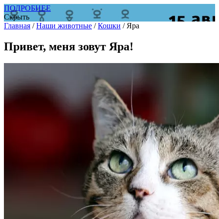
ПОДРОБНЕЕ
Скрыть
Главная
/
Наши животные
/
Кошки
/
Яра
Привет, меня зовут Яра!